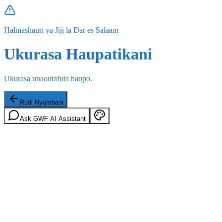
Halmashauri ya Jiji la Dar es Salaam
Ukurasa Haupatikani
Ukurasa unaoutafuta haupo.
Rudi Nyumbani
Ask GWF AI Assistant