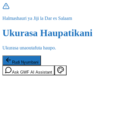
Halmashauri ya Jiji la Dar es Salaam
Ukurasa Haupatikani
Ukurasa unaoutafuta haupo.
Rudi Nyumbani
Ask GWF AI Assistant