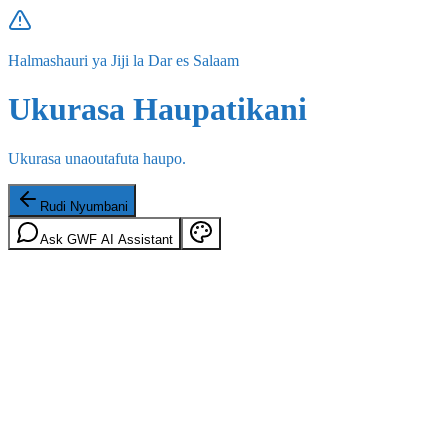
Halmashauri ya Jiji la Dar es Salaam
Ukurasa Haupatikani
Ukurasa unaoutafuta haupo.
Rudi Nyumbani
Ask GWF AI Assistant