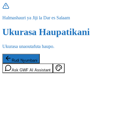
Halmashauri ya Jiji la Dar es Salaam
Ukurasa Haupatikani
Ukurasa unaoutafuta haupo.
Rudi Nyumbani
Ask GWF AI Assistant