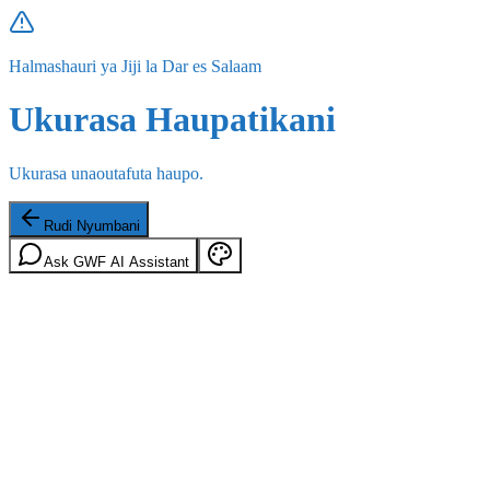
Halmashauri ya Jiji la Dar es Salaam
Ukurasa Haupatikani
Ukurasa unaoutafuta haupo.
Rudi Nyumbani
Ask GWF AI Assistant