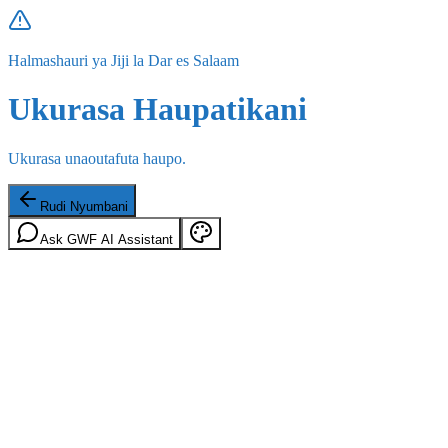
Halmashauri ya Jiji la Dar es Salaam
Ukurasa Haupatikani
Ukurasa unaoutafuta haupo.
Rudi Nyumbani
Ask GWF AI Assistant