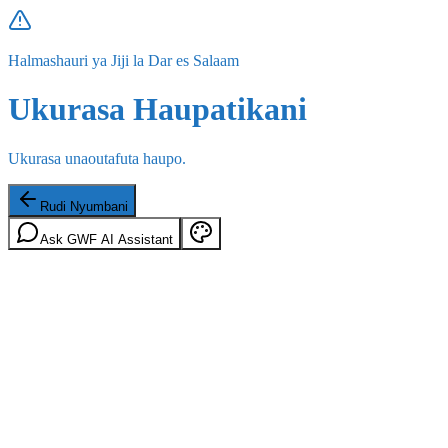
Halmashauri ya Jiji la Dar es Salaam
Ukurasa Haupatikani
Ukurasa unaoutafuta haupo.
Rudi Nyumbani
Ask GWF AI Assistant