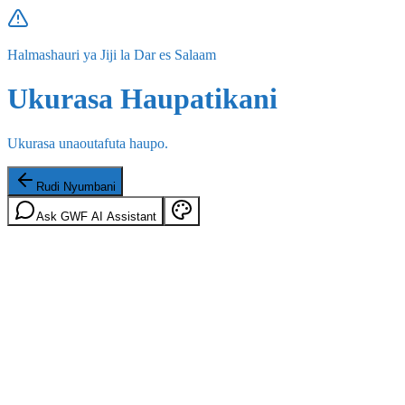
Halmashauri ya Jiji la Dar es Salaam
Ukurasa Haupatikani
Ukurasa unaoutafuta haupo.
Rudi Nyumbani
Ask GWF AI Assistant