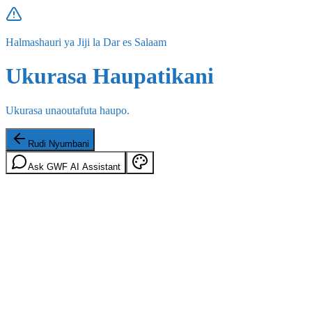
Halmashauri ya Jiji la Dar es Salaam
Ukurasa Haupatikani
Ukurasa unaoutafuta haupo.
Rudi Nyumbani
Ask GWF AI Assistant