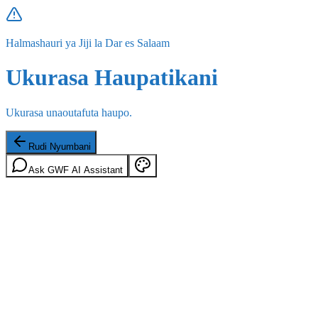
Halmashauri ya Jiji la Dar es Salaam
Ukurasa Haupatikani
Ukurasa unaoutafuta haupo.
Rudi Nyumbani
Ask GWF AI Assistant