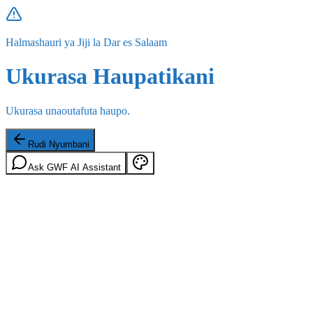
Halmashauri ya Jiji la Dar es Salaam
Ukurasa Haupatikani
Ukurasa unaoutafuta haupo.
Rudi Nyumbani
Ask GWF AI Assistant