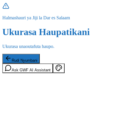
Halmashauri ya Jiji la Dar es Salaam
Ukurasa Haupatikani
Ukurasa unaoutafuta haupo.
Rudi Nyumbani
Ask GWF AI Assistant