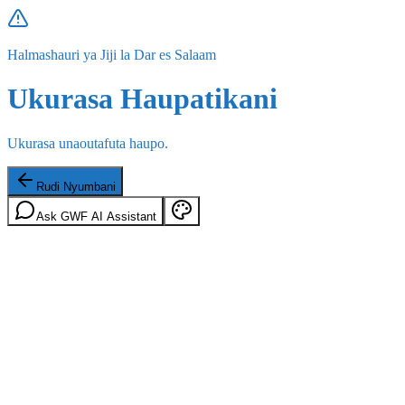
Halmashauri ya Jiji la Dar es Salaam
Ukurasa Haupatikani
Ukurasa unaoutafuta haupo.
Rudi Nyumbani
Ask GWF AI Assistant