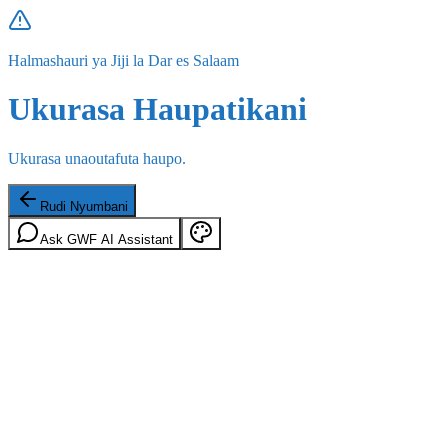
Halmashauri ya Jiji la Dar es Salaam
Ukurasa Haupatikani
Ukurasa unaoutafuta haupo.
Rudi Nyumbani
Ask GWF AI Assistant