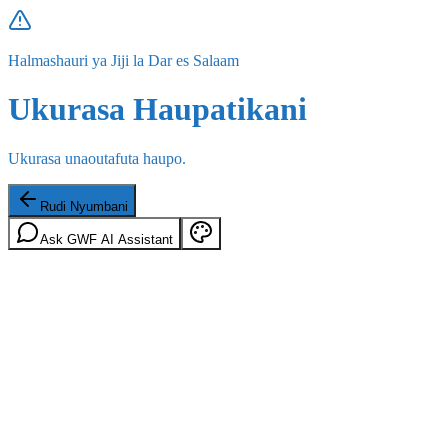
Halmashauri ya Jiji la Dar es Salaam
Ukurasa Haupatikani
Ukurasa unaoutafuta haupo.
Rudi Nyumbani
Ask GWF AI Assistant