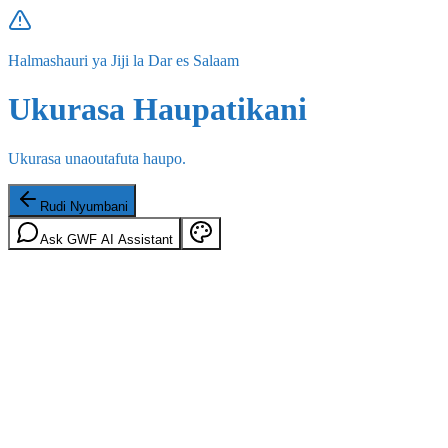
Halmashauri ya Jiji la Dar es Salaam
Ukurasa Haupatikani
Ukurasa unaoutafuta haupo.
Rudi Nyumbani
Ask GWF AI Assistant