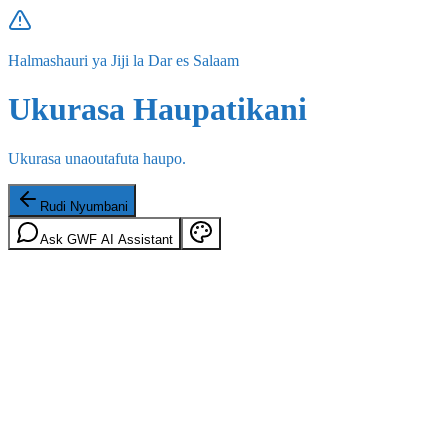
Halmashauri ya Jiji la Dar es Salaam
Ukurasa Haupatikani
Ukurasa unaoutafuta haupo.
Rudi Nyumbani
Ask GWF AI Assistant