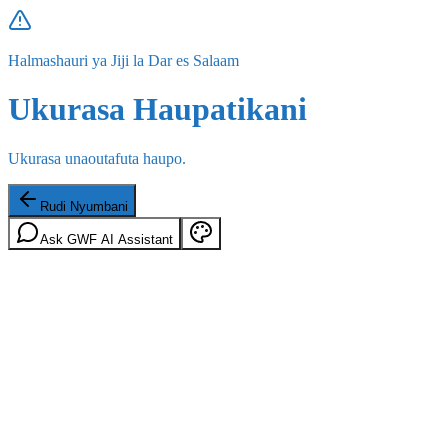
Halmashauri ya Jiji la Dar es Salaam
Ukurasa Haupatikani
Ukurasa unaoutafuta haupo.
Rudi Nyumbani
Ask GWF AI Assistant