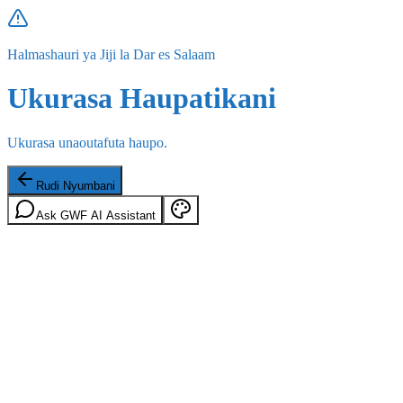
Halmashauri ya Jiji la Dar es Salaam
Ukurasa Haupatikani
Ukurasa unaoutafuta haupo.
Rudi Nyumbani
Ask GWF AI Assistant