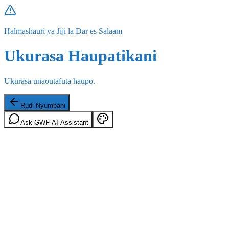
Halmashauri ya Jiji la Dar es Salaam
Ukurasa Haupatikani
Ukurasa unaoutafuta haupo.
Rudi Nyumbani
Ask GWF AI Assistant