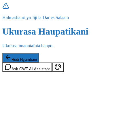
Halmashauri ya Jiji la Dar es Salaam
Ukurasa Haupatikani
Ukurasa unaoutafuta haupo.
Rudi Nyumbani
Ask GWF AI Assistant